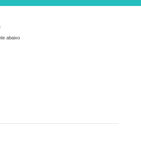
o
nte abaixo