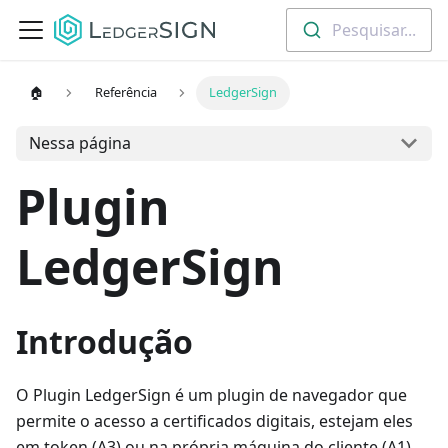
Pesquisar...
🏠
Referência
LedgerSign
Nessa página
Plugin
LedgerSign
Introdução
O Plugin LedgerSign é um plugin de navegador que
permite o acesso a certificados digitais, estejam eles
em token (A3) ou na própria máquina do cliente (A1),